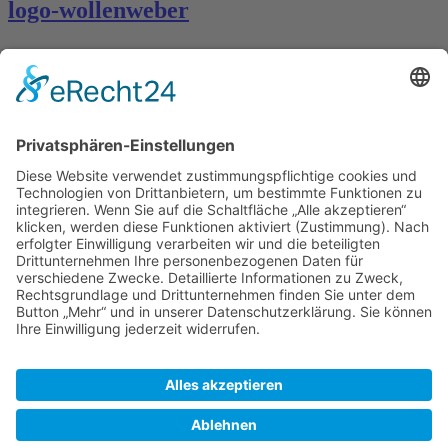
logo-wollenweber
Kontakt
Königsbau / Erdgeschoss
Königstraße 28
70173 Stuttgart
T: 0711 29 39 20
kontakt@kaestner-stuttgart.de
Unsere Öffnungszeiten
Montag bis Samstag:
10:00 Uhr – 19:00 Uhr
Pflichtangaben
Impressum
Datenschutzerklärung
Kontakt