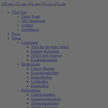
Über Uns
Unser Team
360° Rundgang
Anfahrt
Ausbildung
News
Sehen
Leistungen
Alles für Ihr gutes Sehen
Kästner-Screening
ZEISS Seh-Analyse
Kinderoptometrie
Brillenmode
Unsere Marken
Korrektionsbrillen
Sonnenbrillen
Goldbrillen
Hornbrillen
Brillengläser
Gleitsichtbrillen
Sonnenschutzgläser
Arbeitsplatzbrillen
ZEISS i.Scription