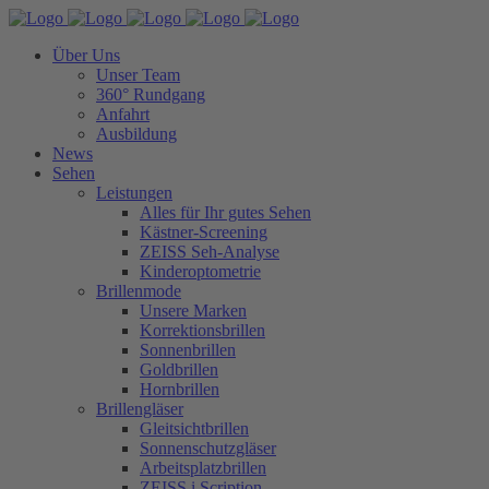
Über Uns
Unser Team
360° Rundgang
Anfahrt
Ausbildung
News
Sehen
Leistungen
Alles für Ihr gutes Sehen
Kästner-Screening
ZEISS Seh-Analyse
Kinderoptometrie
Brillenmode
Unsere Marken
Korrektionsbrillen
Sonnenbrillen
Goldbrillen
Hornbrillen
Brillengläser
Gleitsichtbrillen
Sonnenschutzgläser
Arbeitsplatzbrillen
ZEISS i.Scription