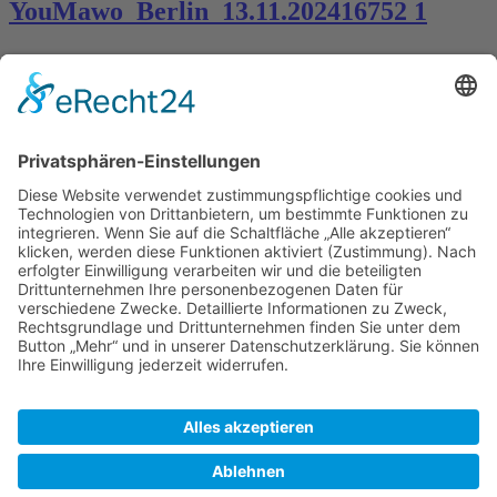
YouMawo_Berlin_13.11.202416752 1
Kontakt
Königsbau / Erdgeschoss
Königstraße 28
70173 Stuttgart
T: 0711 29 39 20
kontakt@kaestner-stuttgart.de
Unsere Öffnungszeiten
Montag bis Samstag:
10:00 Uhr – 19:00 Uhr
Pflichtangaben
Impressum
Datenschutzerklärung
Kontakt