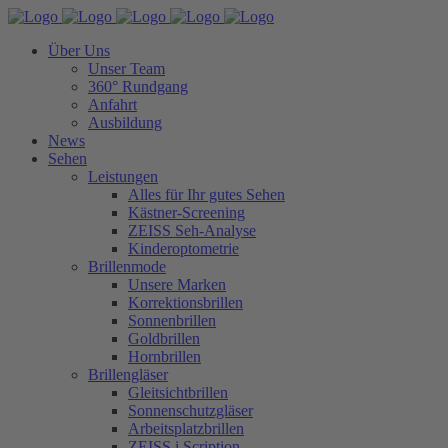
Über Uns
Unser Team
360° Rundgang
Anfahrt
Ausbildung
News
Sehen
Leistungen
Alles für Ihr gutes Sehen
Kästner-Screening
ZEISS Seh-Analyse
Kinderoptometrie
Brillenmode
Unsere Marken
Korrektionsbrillen
Sonnenbrillen
Goldbrillen
Hornbrillen
Brillengläser
Gleitsichtbrillen
Sonnenschutzgläser
Arbeitsplatzbrillen
ZEISS i.Scription